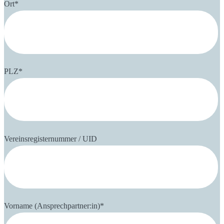
Ort
*
PLZ
*
Vereinsregisternummer / UID
Vorname (Ansprechpartner:in)
*