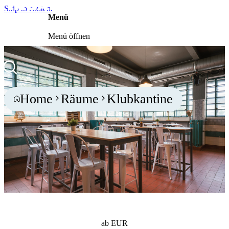
Skip to content
Menü
Menü öffnen
Über uns
Home
Räume
Klubkantine
Events
Community
Blog
Kontakt
ab EUR