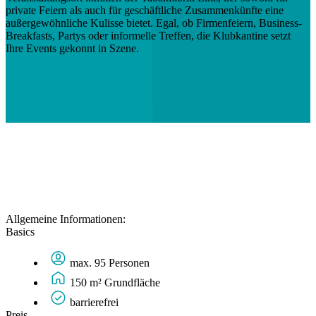
private Feiern als auch für geschäftliche Zusammenkünfte eine
außergewöhnliche Kulisse bietet. Egal, ob Firmenfeiern, Business-
Breakfasts, Partys oder informelle Treffen, die Klubkantine setzt
Ihre Events gekonnt in Szene.
Allgemeine Informationen:
Basics
max. 95 Personen
150 m² Grundfläche
barrierefrei
Preis