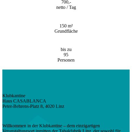
700,-
netto / Tag
150 m²
Grundfläche
bis zu
95
Personen
Klubkantine
Haus CASABLANCA
Peter-Behrens-Platz 8, 4020 Linz
Willkommen in der Klubkantine – dem einzigartigen
Veranstaltungsort inmitten der Tabakfabrik Linz, der sowohl für