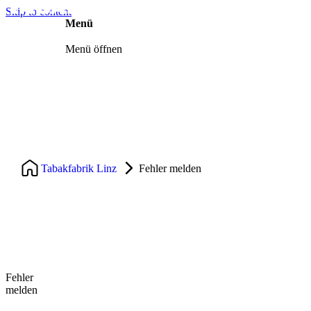
Skip to content
Menü
Menü öffnen
Über uns
Events
Tabakfabrik Linz
Fehler melden
Community
Blog
Kontakt
Buchen
Fehler
melden