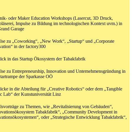
nik- oder Maker Education Workshops
(Lasercut, 3D Druck,
bläserei, Impulse zu Bildung im technologischen Kontext uvm.) in
Grand Garage
lse zu
„Coworking“, „New Work“, „Startup“ und „Corporate
vation“
in der factory300
lick in das Startup Ökosystem der Tabakfabrik
lse zu
Entrepreneurship, Innovation und Unternehmensgründung
in
Startrampe der Sparkasse OÖ
icke in die Abteilung für
„Creative Robotics“ oder dem „Tangible
c Lab“
der
Kunstuniversität Linz
lsvorträge
zu Themen, wie „Revitalisierung von Gebäuden“,
ovationsökosystem Tabakfabrik“, „Community Development in
vationsökosystemen“, oder „Strategische Entwicklung Tabakfabrik“,