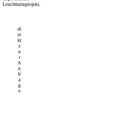
Leuchtturmprojekt.
di
re
kt
z
u
r
A
n
fr
a
g
e