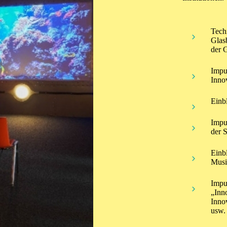
Tech
Glas
der 
Impu
Inno
Einb
Impu
der 
Einbl
Musi
Impu
„Inn
Inno
usw.