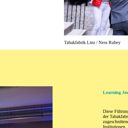
Tabakfabrik Linz / Ness Rubey
Learning Jo
Diese Führung
der Tabakfabr
zugeschnitte
Institutionen.