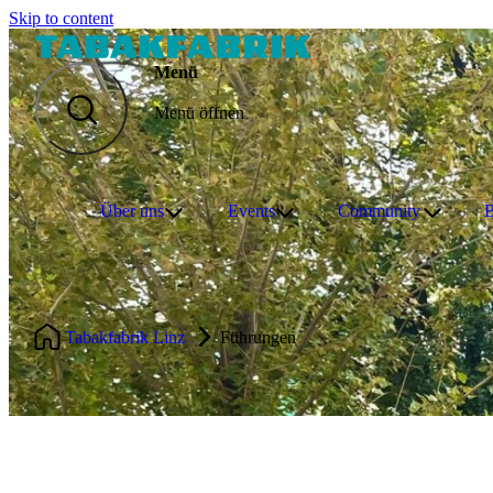
Skip to content
Menü
Menü öffnen
Über uns
Events
Community
B
Tabakfabrik Linz
Führungen