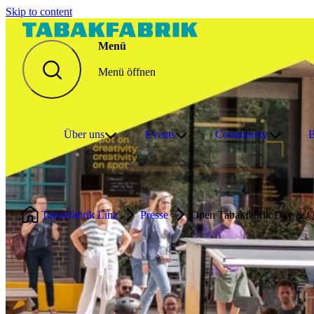
Skip to content
Menü
Menü öffnen
Über uns
Events
Community
B
Tabakfabrik Linz
Presse
Open Tabakfabrik Day & Qua