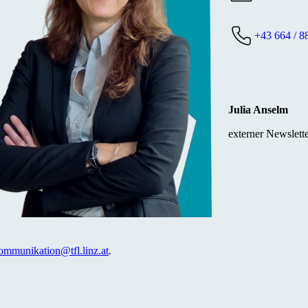
+43 664 / 8
Julia Anselm
externer Newslette
ommunikation@tfl.linz.at
.