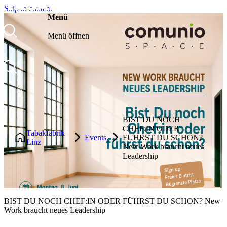
Skip to content
Menü
Menü öffnen
Über uns
BIST DU NOCH
Events
CHEF:IN ODER
Tabakfabrik
Events
FÜHRST DU SCHON?
Linz
New Work braucht neues
Community
Leadership
Blog
Kontakt
BIST DU NOCH CHEF:IN ODER FÜHRST DU SCHON? New
Work braucht neues Leadership