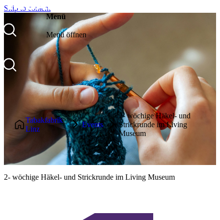
Skip to content
Menü
Menü öffnen
Über uns
2- wöchige Häkel- und
Events
Tabakfabrik
Events
Strickrunde im Living
Linz
Museum
Community
Blog
Kontakt
2- wöchige Häkel- und Strickrunde im Living Museum